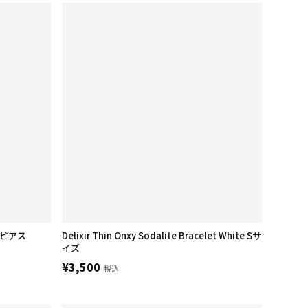
ng ピアス
Delixir Thin Onxy Sodalite Bracelet White Sサ
イズ
¥3,500
税込