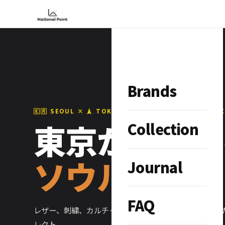
Brands
🇰🇷 SEOUL × 🗼 TOKYO — STREET CULTURE SELE
東京から伝え
Collection
ソウルの感性
Journal
FAQ
レザー、刺繍、カルチャー。ソウルと東京をつなぐ、こ
レクト。