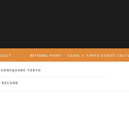
ELECT
NATIONAL POINT — SEOUL × TOKYO STREET CULT
KSONSQUARE TOKYO
 RECORD