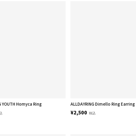
 YOUTH Homyca Ring
ALLDAYRING Dimello Ring Earri
¥2,500
込
税込