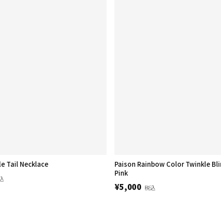
Delixir Whale Tail Necklace
Paison Rainbow Color Twinkle Bli
Pink
込
¥5,000
税込