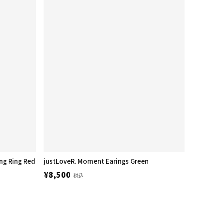
ng Ring Red
justLoveR. Moment Earings Green
¥8,500
税込