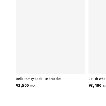
Delixir Onxy Sodalite Bracelet
¥3,500
¥3,400
税込
税