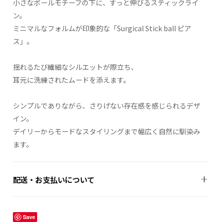
小さなボールモチーフの下に、すっと伸びるスティックライ
ン。
ミニマルなフォルムが印象的な「Surgical Stick ball ピア
ス」。
揺れるたび繊細なシルエットが際立ち、
耳元に洗練されたムードを添えます。
シンプルでありながら、さりげない存在感を感じられるデザ
イン。
デイリーからモードなスタイリングまで幅広く自然に馴染み
ます。
配送・お支払いについて
ご注文確認後、通常2〜5営業日以内に発送いたします。お支払
い方法・返品条件の詳細は
特定商取引法に基づく表記
をご確認
Save