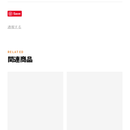
ご注文確認後、通常2〜5営業日以内に発送いたします。お支払
い方法・返品条件の詳細は
特定商取引法に基づく表記
をご確認
Save
ください。
通報する
RELATED
関連商品