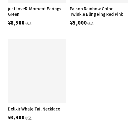
justLoveR. Moment Earings
Paison Rainbow Color
Green
Twinkle Bling Ring Red Pink
¥8,500
¥5,000
税込
税込
Delixir Whale Tail Necklace
¥3,400
税込