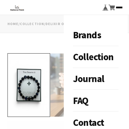
HOME
/
COLLECTION
/
DELIXIR ONXY SODALITE BRACELET
Brands
Collection
Journal
FAQ
Contact