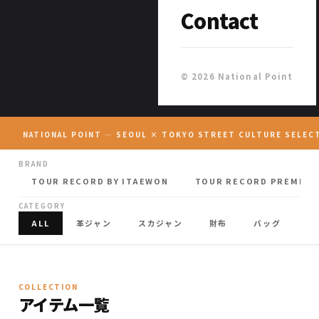
Contact
© 2026 National Point
NATIONAL POINT — SEOUL × TOKYO STREET CULTURE SELEC
BRAND
TOUR RECORD BY ITAEWON
TOUR RECORD PREMIUM
CATEGORY
ALL
革ジャン
スカジャン
財布
バッグ
キ
COLLECTION
アイテム一覧