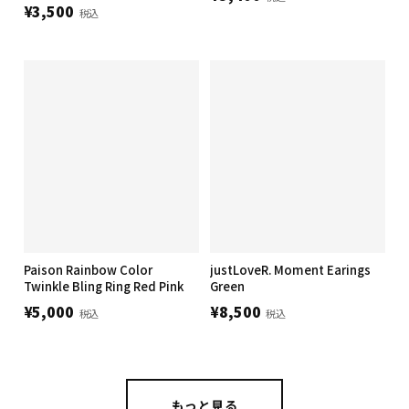
¥3,500
税込
Paison Rainbow Color
justLoveR. Moment Earings
Twinkle Bling Ring Red Pink
Green
¥5,000
¥8,500
税込
税込
もっと見る