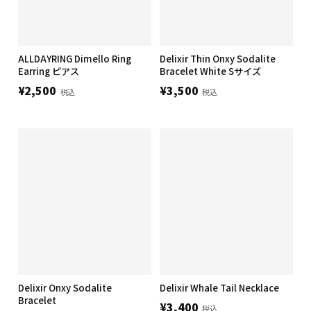
ALLDAYRING Dimello Ring
Delixir Thin Onxy Sodalite
Earring ピアス
Bracelet White Sサイズ
¥2,500
¥3,500
税込
税込
Delixir Onxy Sodalite
Delixir Whale Tail Necklace
Bracelet
¥3,400
税込