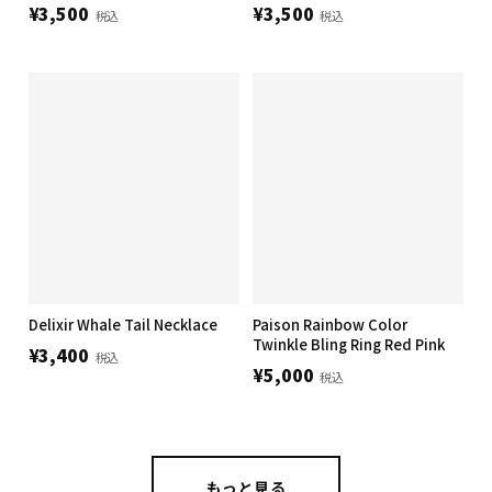
¥3,500
¥3,500
税込
税込
Delixir Whale Tail Necklace
Paison Rainbow Color
Twinkle Bling Ring Red Pink
¥3,400
税込
¥5,000
税込
もっと見る