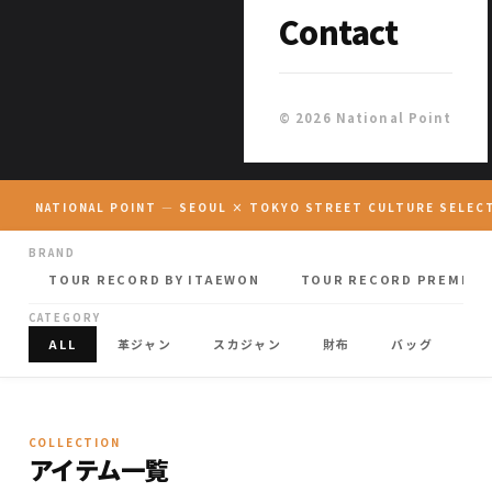
Contact
© 2026 National Point
NATIONAL POINT — SEOUL × TOKYO STREET CULTURE SELEC
BRAND
TOUR RECORD BY ITAEWON
TOUR RECORD PREMIUM
CATEGORY
ALL
革ジャン
スカジャン
財布
バッグ
キ
COLLECTION
アイテム一覧