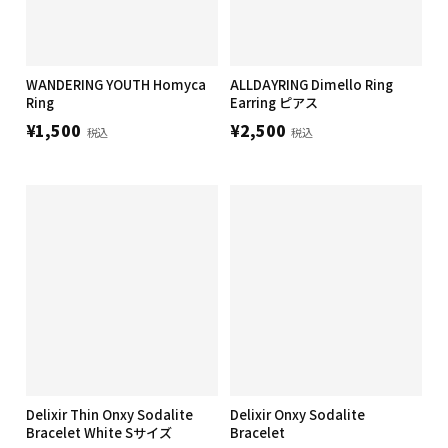
WANDERING YOUTH Homyca
ALLDAYRING Dimello Ring
Ring
Earring ピアス
¥1,500
¥2,500
税込
税込
Delixir Thin Onxy Sodalite
Delixir Onxy Sodalite
Bracelet White Sサイズ
Bracelet